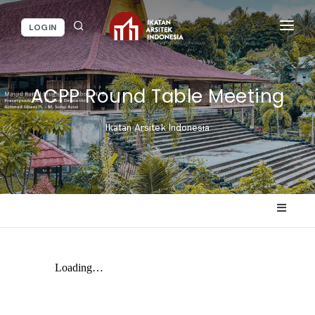
LOGIN
BERANDA
BERITA / KEGIATAN
ACPP Round Table Meeting
LAYANAN IAI
Ikatan Arsitek Indonesia
INFORMASI