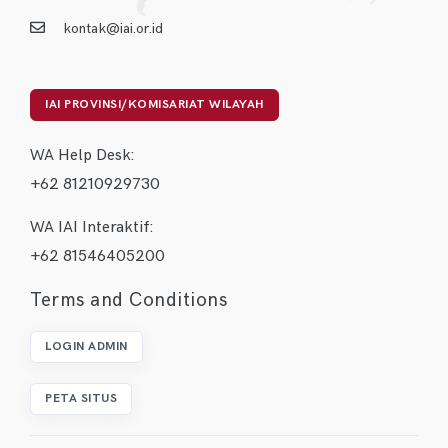
kontak@iai.or.id
IAI PROVINSI/KOMISARIAT WILAYAH
WA Help Desk:
+62 81210929730
WA IAI Interaktif:
+62 81546405200
Terms and Conditions
LOGIN ADMIN
PETA SITUS