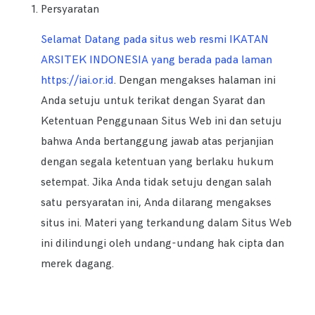
Persyaratan
Selamat Datang pada situs web resmi IKATAN
ARSITEK INDONESIA yang berada pada laman
https://iai.or.id
. Dengan mengakses halaman ini
Anda setuju untuk terikat dengan Syarat dan
Ketentuan Penggunaan Situs Web ini dan setuju
bahwa Anda bertanggung jawab atas perjanjian
dengan segala ketentuan yang berlaku hukum
setempat. Jika Anda tidak setuju dengan salah
satu persyaratan ini, Anda dilarang mengakses
situs ini. Materi yang terkandung dalam Situs Web
ini dilindungi oleh undang-undang hak cipta dan
merek dagang.