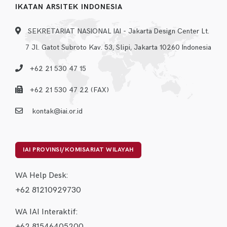
IKATAN ARSITEK INDONESIA
SEKRETARIAT NASIONAL IAI - Jakarta Design Center Lt.
7 Jl. Gatot Subroto Kav. 53, Slipi, Jakarta 10260 Indonesia
+62 21 530 47 15
+62 21 530 47 22 (FAX)
kontak@iai.or.id
IAI PROVINSI/KOMISARIAT WILAYAH
WA Help Desk:
+62 81210929730
WA IAI Interaktif:
+62 81546405200