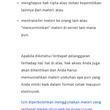
menghapus hak cipta atau notasi kepemilikan
lainnya dari materi; atau
mentransfer materi ke orang lain atau
“mencerminkan” materi di server lain mana
pun.
Apabila diketahui terdapat pelanggaran
terhadap hal-hal di atas, hak akses Anda juga
akan dihentikan dan Anda harus
memusnahkan materi unduhan apa pun yang
Anda miliki baik dalam format cetak maupun
elektronik.
Izin diperbolehkan menggunakan materi yang
terdapat dalam situs web ini guna tujuan