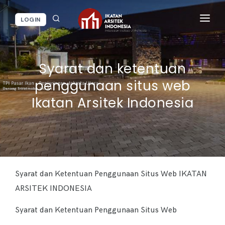
LOGIN
BERANDA
BERITA / KEGIATAN
Syarat dan ketentuan
penggunaan situs web
LAYANAN IAI
Ikatan Arsitek Indonesia
INFORMASI
Syarat dan Ketentuan Penggunaan Situs Web IKATAN
ARSITEK INDONESIA
Syarat dan Ketentuan Penggunaan Situs Web