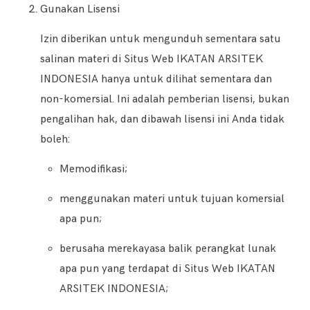
Gunakan Lisensi
Izin diberikan untuk mengunduh sementara satu
salinan materi di Situs Web IKATAN ARSITEK
INDONESIA hanya untuk dilihat sementara dan
non-komersial. Ini adalah pemberian lisensi, bukan
pengalihan hak, dan dibawah lisensi ini Anda tidak
boleh:
Memodifikasi;
menggunakan materi untuk tujuan komersial
apa pun;
berusaha merekayasa balik perangkat lunak
apa pun yang terdapat di Situs Web IKATAN
ARSITEK INDONESIA;