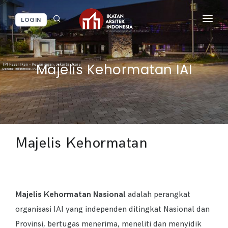
LOGIN
BERANDA
BERITA / KEGIATAN
Majelis Kehormatan IAI
LAYANAN IAI
INFORMASI
Majelis Kehormatan
Majelis
Kehormatan Nasional
adalah perangkat
organisasi IAI yang independen ditingkat Nasional dan
Provinsi, bertugas menerima, meneliti dan menyidik