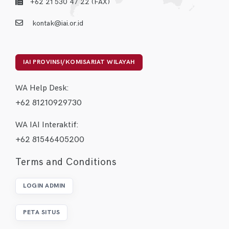
+62 21 530 47 22 (FAX)
kontak@iai.or.id
IAI PROVINSI/KOMISARIAT WILAYAH
WA Help Desk:
+62 81210929730
WA IAI Interaktif:
+62 81546405200
Terms and Conditions
LOGIN ADMIN
PETA SITUS