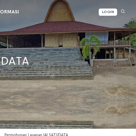
FORMASI
LOGIN
UDATA
Permohonan Layanan IAI SATUDATA