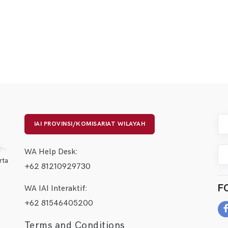
IAI PROVINSI/KOMISARIAT WILAYAH
WA Help Desk:
rta
+62 81210929730
F
WA IAI Interaktif:
+62 81546405200
Terms and Conditions