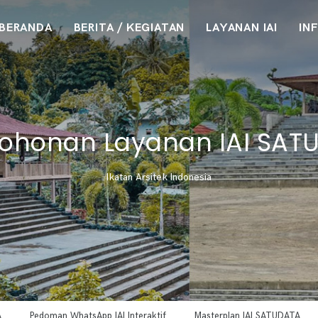
BERANDA
BERITA / KEGIATAN
LAYANAN IAI
IN
ohonan Layanan IAI SAT
Ikatan Arsitek Indonesia
A
Pedoman WhatsApp IAI Interaktif
Masterplan IAI SATUDATA