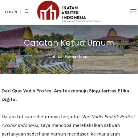
LOGIN
BERANDA
BERITA / KEGIATAN
Catatan Ketua Umum
LAYANAN IAI
Catatan Ketua Umum
INFORMASI
Dari Quo Vadis Profesi Arsitek menuju Singularitas Etika
Digital
Dalam tulisan sebelumnya berjudul
Quo Vadis Praktik Profesi
Arsitek Indonesia
, saya mencoba merefleksikan sebuah
pertanyaan sederhana namun mendasar: ke mana arah